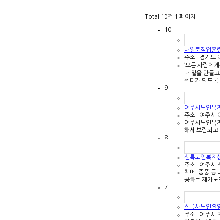
Total 10건
1 페이지
10
내일로직업훈
주소 : 경기도
‘모든 사람에게
내 일을 만들고
센터가 되도록 
9
여주시노인복
주소 : 여주시 
여주시노인복지
해서 보람되고 
8
신륵노인복지
주소 : 여주시 
치매. 중풍 등
공하는 재가노
7
신륵사노인요
주소 : 여주시 