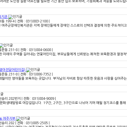
어려운 노인성 질환 어르신을 필요한 기간 동안 입소·보호하며, 기능회복과 적응을 도와드립니다
복지관
하동 199-4
|
전화 : 031)883-2100
|
한 여주군장애인복지관은 지역 장애인들에게 장애인 스스로의 선택과 결정에 의한 주도적이고 
홍문동 231-8
|
전화 : 031)884-0608
|
한 미래의 주역을 길러내는 연꽃어린이집, 부모님들에게 신뢰받는 쾌적한 보육환경과 열정적
영아전담어린이집)
홍문동 231-8
|
전화 : 031)886-7352
|
6개월미만 영아들을 보육하는 곳입니다. 부처님의 자비로 항상 따뜻한 웃음과 사랑을 심어주
 천송리 282번지
|
전화 : 031)884-9089
|
문화생태탐방로 여강길입니다. 1구간, 2구간, 3구간으로 나뉘어 지며 매월 정기코스를 통해
눔 여주지부
천송리 282
|
전화 : 031)885-2505
|