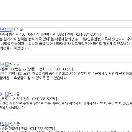
련센터
 여주시 청심로 105 여주시장애인복지관 (3층)
|
전화 : 031-881-2311
|
는 한가지씩 잘하는 능력이 꼭 있다’ 는 세종대왕의 人有一能(인유일능)어록이 있습니다. 우
 내일을 만들어가는 희망과 꿈을 담아 센터명을 ‘내일로직업훈련센터’ 로 정하게 되었습니다.
최선을 다하겠습니다. ​
지관
여흥로 160번길 27(상동),
|
전화 : 031)881-0050
|
관은 지역 사회 노인, 가족복지의 중심기관으로 2004년부터 여주군에서 위탁받아 운영하
활기찬 노후생활이 될 수 있도록 돕고 있습니다.
센터
신륵로 112-30
|
전화 : 031)885-5275
|
 노인성 질환으로 수발을 필요로 하는 어르신들께 지역사회 내에서 단기보호, 주간보호, 3
인복지시설입니다.
양원
천송동 298-5
|
전화 : 031)885-5275
|