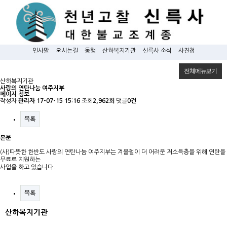
인사말
오시는길
동행
산하복지기관
신륵사 소식
사진첩
전체메뉴보기
산하복지기관
사랑의 연탄나눔 여주지부
페이지 정보
작성자
관리자
17-07-15 15:16
조회
2,962회
댓글
0건
목록
본문
(사)따뜻한 한반도 사랑의 연탄나눔 여주지부는 겨울철이 더 어려운 저소득층을 위해 연탄을
무료로 지원하는
사업을 하고 있습니다.
목록
산하복지기관