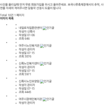
사진을 올리실때 먼저 무료 회원가입을 하시고 올려주세요. 오곡나루축제장에서의 추억, 사
연을 자세히 적어주시면 당첨작 선정시 도움이 됩니다.
Total 10건
1 페이지
이미지 목록
내일로직업훈련센터
작성자
신륵사
작성일
01-06
조회
646
여주시노인복지관
작성자
관리자
작성일
07-15
조회
3876
신륵노인복지센터
작성자
관리자
작성일
07-15
조회
5971
신륵사노인요양원
작성자
관리자
작성일
07-15
조회
4445
여주시장애인복지관
작성자
관리자