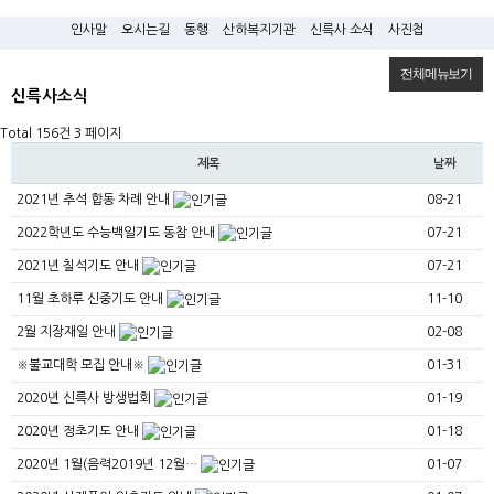
인사말
오시는길
동행
산하복지기관
신륵사 소식
사진첩
전체메뉴보기
신륵사소식
Total 156건
3 페이지
제목
날짜
2021년 추석 합동 차례 안내
08-21
2022학년도 수능백일기도 동참 안내
07-21
2021년 칠석기도 안내
07-21
11월 초하루 신중기도 안내
11-10
2월 지장재일 안내
02-08
※불교대학 모집 안내※
01-31
2020년 신륵사 방생법회
01-19
2020년 정초기도 안내
01-18
2020년 1월(음력2019년 12월…
01-07