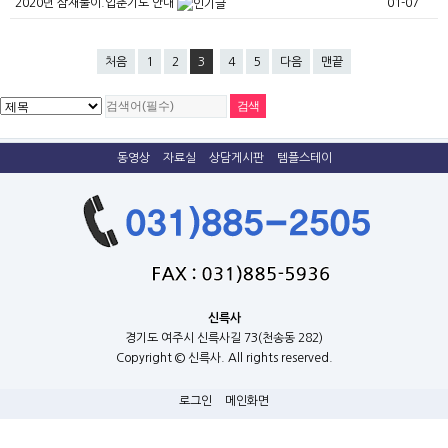
2020년 삼재풀이.입춘기도 안내
01-07
처음
1
2
3
4
5
다음
맨끝
동영상
자료실
상담게시판
템플스테이
신륵사
경기도 여주시 신륵사길 73(천송동 282)
Copyright © 신륵사. All rights reserved.
로그인
메인화면